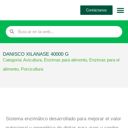
Ir
Contáctanos
al
contenido
Search
Search
DANISCO XILANASE 40000 G
Categoría:
Avicultura
,
Enzimas para alimento
,
Enzimas para el
alimento
,
Porcicultura
Sistema enzimático desarrollado para mejorar el valor
nutricional y energético de dietas para aves y cerdos.