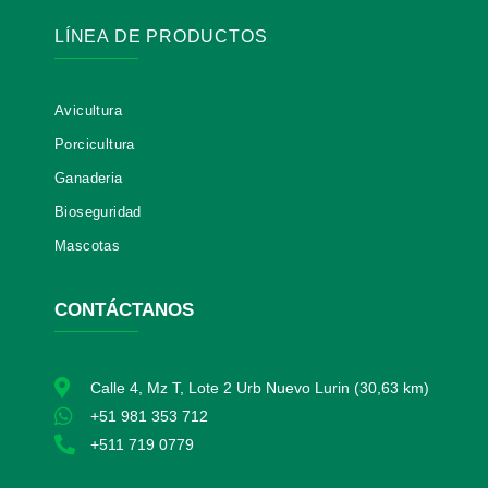
o
g
d
o
r
i
LÍNEA DE PRODUCTOS
k
a
n
-
m
f
Avicultura
Porcicultura
Ganaderia
Bioseguridad
Mascotas
CONTÁCTANOS
Calle 4, Mz T, Lote 2 Urb Nuevo Lurin (30,63 km)
+51 981 353 712
+511 719 0779