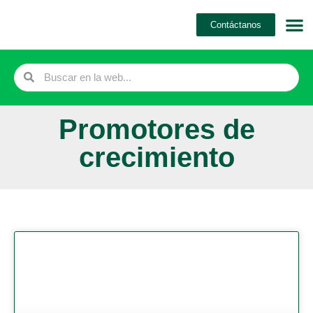
Ir
Contáctanos
al
contenido
Search
Search
Promotores de
crecimiento