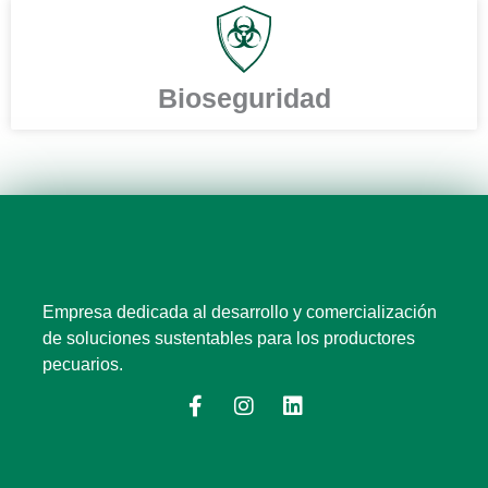
Bioseguridad
Empresa dedicada al desarrollo y comercialización
de soluciones sustentables para los productores
pecuarios.
F
I
L
a
n
i
c
s
n
e
t
k
b
a
e