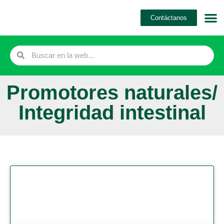
Ir
Contáctanos
al
contenido
Search
Search
Promotores naturales/
Integridad intestinal