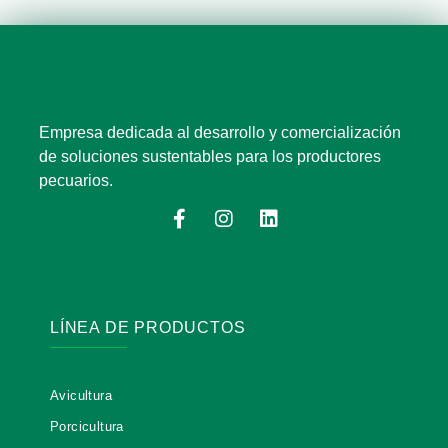
Empresa dedicada al desarrollo y comercialización
de soluciones sustentables para los productores
pecuarios.
F
I
L
a
n
i
c
s
n
e
t
k
b
a
e
o
g
d
o
r
i
LÍNEA DE PRODUCTOS
k
a
n
-
m
f
Avicultura
Porcicultura