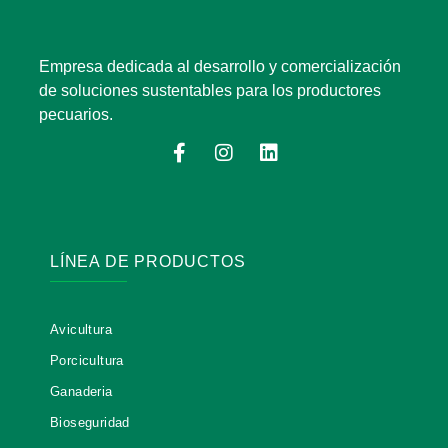
Empresa dedicada al desarrollo y comercialización
de soluciones sustentables para los productores
pecuarios.
F
I
L
a
n
i
c
s
n
e
t
k
b
a
e
o
g
d
o
r
i
LÍNEA DE PRODUCTOS
k
a
n
-
m
f
Avicultura
Porcicultura
Ganaderia
Bioseguridad