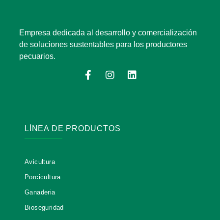
Empresa dedicada al desarrollo y comercialización
de soluciones sustentables para los productores
pecuarios.
F
I
L
a
n
i
c
s
n
e
t
k
b
a
e
o
g
d
o
r
i
LÍNEA DE PRODUCTOS
k
a
n
-
m
f
Avicultura
Porcicultura
Ganaderia
Bioseguridad