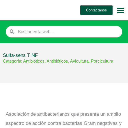
Ir
Contáctanos
al
contenido
Search
Search
Sulfa-sens T NF
Categoría:
Antibióticos
,
Antibióticos
,
Avicultura
,
Porcicultura
Asociación de antibacterianos que presenta un amplio
espectro de acción contra bacterias Gram negativas y