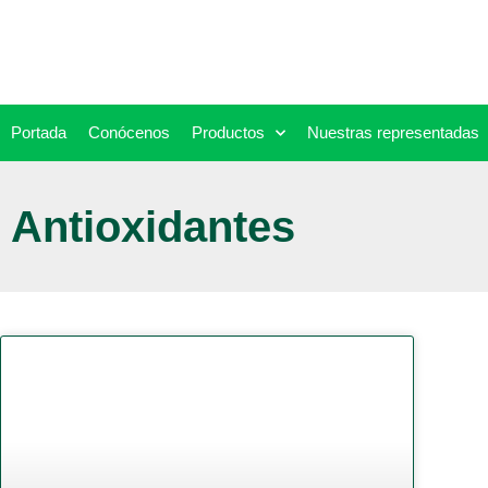
Ir
al
contenido
Portada
Conócenos
Productos
Nuestras representadas
Antioxidantes